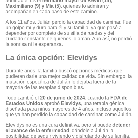
admirable. Es el
hermano mayor de Kevin (14),
Maximiliano (9) y Mia (5)
, quienes lo admiran y
acompañan en cada paso de este camino.
A los 11 años, Julián perdió la capacidad de caminar. Fue
un golpe muy duro para él y su familia, ya que pasó a
depender por completo de su silla de ruedas y del
cuidado constante de quienes lo aman. Aun así, no perdió
la sonrisa ni la esperanza.
La única opción: Elevidys
Durante años, la familia buscó opciones médicas que
pudieran darle una mejor calidad de vida. Sin embargo, la
mutación específica de Julián lo dejaba fuera de la
mayoría de las terapias disponibles.
Todo cambió el
20 de junio de 2024
, cuando la
FDA de
Estados Unidos
aprobó
Elevidys
, una terapia génica
diseñada para niños mayores de 4 años, incluso aquellos
que ya han perdido la capacidad de caminar, como Julián.
Elevidys no es una cura definitiva, pero sí puede
detener
el avance de la enfermedad
, dándole a Julián la
posibilidad de seguir viviendo y disfrutando de su familia.