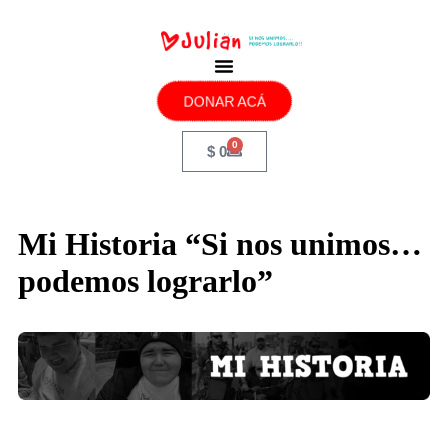
DONAR ACÁ
0
$
0
Mi Historia “Si nos unimos…
podemos lograrlo”